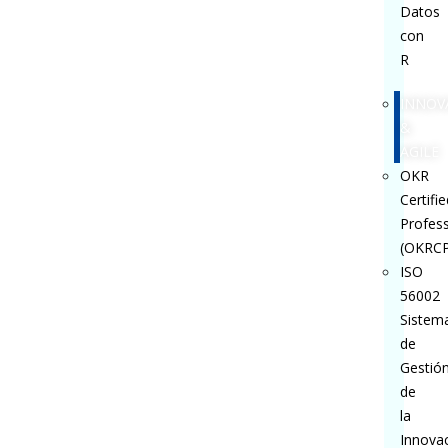
Datos
con
R
INNOV
&
AGILE
OKR
Certifie
Profess
(OKRCP
ISO
56002
Sistem
de
Gestió
de
la
Innova