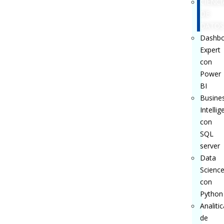
CIENCI
DE
DATOS
Dashbo
Expert
con
Power
BI
Busine
Intelli
con
SQL
server
Data
Scienc
con
Python
Analitic
de