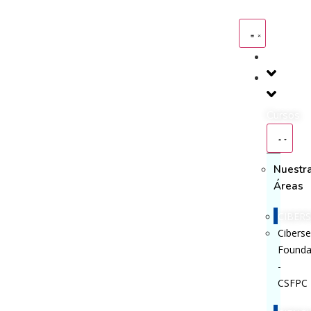
Inicio
Cursos
Nuestr
Áreas
CIBER
Ciberse
Founda
-
CSFPC