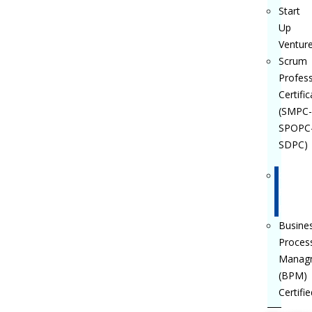
Start
Up
Ventur
Scrum
Profess
Certific
(SMPC-
SPOPC
SDPC)
GESTI
POR
PROCE
Busine
Proces
Manag
(BPM)
Certifie