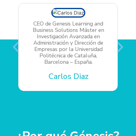
CEO de Genesis Learning and
Business Solutions Máster en
Investigación Avanzada en
Esc
Administración y Dirección de
In
Empresas por la Universidad
Es
Politécnica de Cataluña,
Ág
Barcelona – España.
Carlos Diaz
¿Por qué Génesis?