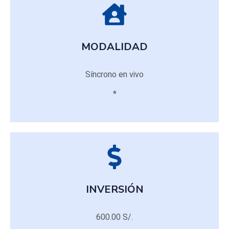
MODALIDAD
MODALIDAD
Síncrono en vivo
Síncrono en vivo
*
*
INVERSIÓN
INVERSIÓN
600.00 S/.
600.00 S/.