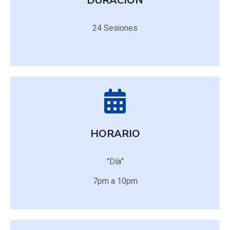
DURACIÓN
DURACIÓN
24 Sesiones
24 Sesiones
HORARIO
HORARIO
"Día"
"Día"
7pm a 10pm
7pm a 10pm